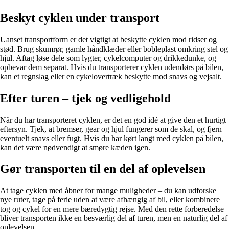
Beskyt cyklen under transport
Uanset transportform er det vigtigt at beskytte cyklen mod ridser og
stød. Brug skumrør, gamle håndklæder eller bobleplast omkring stel og
hjul. Aftag løse dele som lygter, cykelcomputer og drikkedunke, og
opbevar dem separat. Hvis du transporterer cyklen udendørs på bilen,
kan et regnslag eller en cykelovertræk beskytte mod snavs og vejsalt.
Efter turen – tjek og vedligehold
Når du har transporteret cyklen, er det en god idé at give den et hurtigt
eftersyn. Tjek, at bremser, gear og hjul fungerer som de skal, og fjern
eventuelt snavs eller fugt. Hvis du har kørt langt med cyklen på bilen,
kan det være nødvendigt at smøre kæden igen.
Gør transporten til en del af oplevelsen
At tage cyklen med åbner for mange muligheder – du kan udforske
nye ruter, tage på ferie uden at være afhængig af bil, eller kombinere
tog og cykel for en mere bæredygtig rejse. Med den rette forberedelse
bliver transporten ikke en besværlig del af turen, men en naturlig del af
oplevelsen.