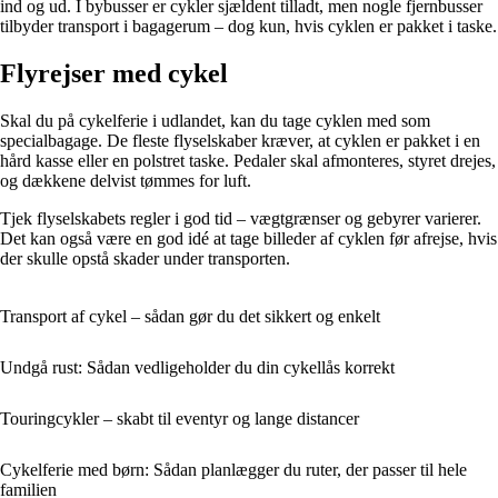
ind og ud. I bybusser er cykler sjældent tilladt, men nogle fjernbusser
tilbyder transport i bagagerum – dog kun, hvis cyklen er pakket i taske.
Flyrejser med cykel
Skal du på cykelferie i udlandet, kan du tage cyklen med som
specialbagage. De fleste flyselskaber kræver, at cyklen er pakket i en
hård kasse eller en polstret taske. Pedaler skal afmonteres, styret drejes,
og dækkene delvist tømmes for luft.
Tjek flyselskabets regler i god tid – vægtgrænser og gebyrer varierer.
Det kan også være en god idé at tage billeder af cyklen før afrejse, hvis
der skulle opstå skader under transporten.
Transport af cykel – sådan gør du det sikkert og enkelt
Undgå rust: Sådan vedligeholder du din cykellås korrekt
Touringcykler – skabt til eventyr og lange distancer
Cykelferie med børn: Sådan planlægger du ruter, der passer til hele
familien