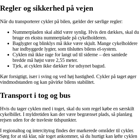
Regler og sikkerhed på vejen
Når du transporterer cykler på bilen, gælder der særlige regler:
Nummerpladen skal altid være synlig. Hvis den dækkes, skal du
bruge en ekstra nummerplade på cykelholderen.
Baglygter og blinklys må ikke være skjult. Mange cykelholdere
har indbyggede lygter, som tilsluttes bilens el-system.
Cyklen må ikke rage for langt ud til siderne – den samlede
bredde må højst være 2,55 meter.
Tjek, at cyklen ikke dækker for udsynet bagud.
Kør forsigtigt, især i sving og ved høj hastighed. Cykler på taget øger
vindmodstanden og kan påvirke bilens stabilitet.
Transport i tog og bus
Hvis du tager cyklen med i toget, skal du som regel købe en særskilt
cykelbillet. I myldretiden kan der være begrænset plads, så planlæg
rejsen uden for de travleste tidspunkter.
I regionaltog og intercitytog findes der markerede områder til cykler.
Sørg for at stå klar, når toget ankommer, så du hurtigt kan løfte cyklen