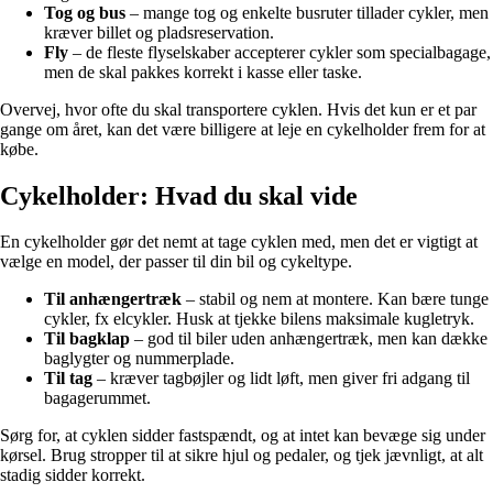
Tog og bus
– mange tog og enkelte busruter tillader cykler, men
kræver billet og pladsreservation.
Fly
– de fleste flyselskaber accepterer cykler som specialbagage,
men de skal pakkes korrekt i kasse eller taske.
Overvej, hvor ofte du skal transportere cyklen. Hvis det kun er et par
gange om året, kan det være billigere at leje en cykelholder frem for at
købe.
Cykelholder: Hvad du skal vide
En cykelholder gør det nemt at tage cyklen med, men det er vigtigt at
vælge en model, der passer til din bil og cykeltype.
Til anhængertræk
– stabil og nem at montere. Kan bære tunge
cykler, fx elcykler. Husk at tjekke bilens maksimale kugletryk.
Til bagklap
– god til biler uden anhængertræk, men kan dække
baglygter og nummerplade.
Til tag
– kræver tagbøjler og lidt løft, men giver fri adgang til
bagagerummet.
Sørg for, at cyklen sidder fastspændt, og at intet kan bevæge sig under
kørsel. Brug stropper til at sikre hjul og pedaler, og tjek jævnligt, at alt
stadig sidder korrekt.