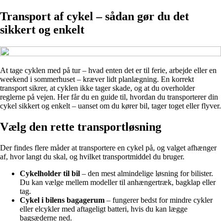
Transport af cykel – sådan gør du det
sikkert og enkelt
At tage cyklen med på tur – hvad enten det er til ferie, arbejde eller en
weekend i sommerhuset – kræver lidt planlægning. En korrekt
transport sikrer, at cyklen ikke tager skade, og at du overholder
reglerne på vejen. Her får du en guide til, hvordan du transporterer din
cykel sikkert og enkelt – uanset om du kører bil, tager toget eller flyver.
Vælg den rette transportløsning
Der findes flere måder at transportere en cykel på, og valget afhænger
af, hvor langt du skal, og hvilket transportmiddel du bruger.
Cykelholder til bil
– den mest almindelige løsning for bilister.
Du kan vælge mellem modeller til anhængertræk, bagklap eller
tag.
Cykel i bilens bagagerum
– fungerer bedst for mindre cykler
eller elcykler med aftageligt batteri, hvis du kan lægge
bagsæderne ned.