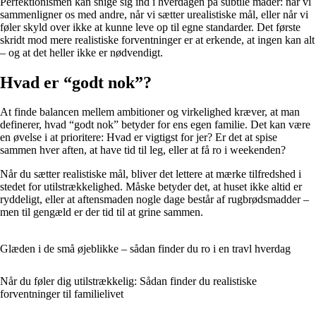
Perfektionismen kan snige sig ind i hverdagen på subtile måder: når vi
sammenligner os med andre, når vi sætter urealistiske mål, eller når vi
føler skyld over ikke at kunne leve op til egne standarder. Det første
skridt mod mere realistiske forventninger er at erkende, at ingen kan alt
– og at det heller ikke er nødvendigt.
Hvad er “godt nok”?
At finde balancen mellem ambitioner og virkelighed kræver, at man
definerer, hvad “godt nok” betyder for ens egen familie. Det kan være
en øvelse i at prioritere: Hvad er vigtigst for jer? Er det at spise
sammen hver aften, at have tid til leg, eller at få ro i weekenden?
Når du sætter realistiske mål, bliver det lettere at mærke tilfredshed i
stedet for utilstrækkelighed. Måske betyder det, at huset ikke altid er
ryddeligt, eller at aftensmaden nogle dage består af rugbrødsmadder –
men til gengæld er der tid til at grine sammen.
Glæden i de små øjeblikke – sådan finder du ro i en travl hverdag
Når du føler dig utilstrækkelig: Sådan finder du realistiske
forventninger til familielivet