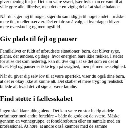
giver mening for jer. Det kan være svært, især hvis man er vant til at
ville gøre alle tilfredse, men det er en vigtig del af at skabe balance.
Når du siger nej til noget, siger du samtidig ja til noget andet – måske
mere tid, ro eller nærvær. Det er i de små valg, at hverdagen bliver
mere overskuelig og meningsfuld.
Giv plads til fejl og pauser
Familielivet er fuldt af uforudsete situationer: børn, der bliver syge,
planer, der ændres, og dage, hvor energien bare ikke rækker. I stedet
for at se det som nederlag, kan du øve dig i at se det som en del af
livet. Fejl og pauser er ikke tegn på svaghed, men på menneskelighed.
Når du giver dig selv lov til at være uperfekt, viser du også dine børn,
at det er okay ikke at kunne alt. Det skaber et mere trygt og realistisk
billede af, hvad det vil sige at være familie.
Find støtte i fællesskabet
Ingen skal klare alting alene. Det kan være en stor hjælp at dele
erfaringer med andre forældre – både de gode og de svære. Måske
gennem en vennegruppe, et forældreforum eller en samtale med en
professionel. At høre, at andre også kæmper med de samme