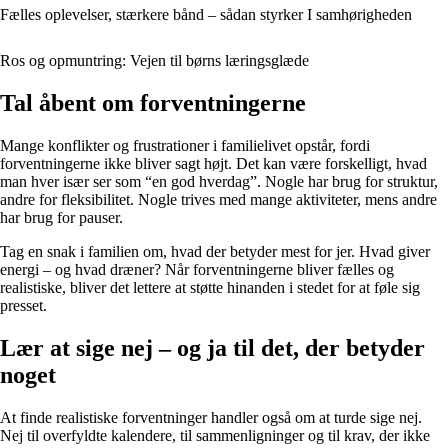
Fælles oplevelser, stærkere bånd – sådan styrker I samhørigheden
Ros og opmuntring: Vejen til børns læringsglæde
Tal åbent om forventningerne
Mange konflikter og frustrationer i familielivet opstår, fordi
forventningerne ikke bliver sagt højt. Det kan være forskelligt, hvad
man hver især ser som “en god hverdag”. Nogle har brug for struktur,
andre for fleksibilitet. Nogle trives med mange aktiviteter, mens andre
har brug for pauser.
Tag en snak i familien om, hvad der betyder mest for jer. Hvad giver
energi – og hvad dræner? Når forventningerne bliver fælles og
realistiske, bliver det lettere at støtte hinanden i stedet for at føle sig
presset.
Lær at sige nej – og ja til det, der betyder
noget
At finde realistiske forventninger handler også om at turde sige nej.
Nej til overfyldte kalendere, til sammenligninger og til krav, der ikke