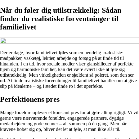
Når du føler dig utilstrækkelig: Sådan
finder du realistiske forventninger til
familielivet
Der er dage, hvor familielivet føles som en uendelig to-do-liste:
madpakker, vasketøj, lektier, arbejde og forsøg på at finde tid til
hinanden. I en tid, hvor sociale medier viser glansbilleder af perfekte
hjem og harmoniske familier, kan det være svært ikke at føle sig
utilstrækkelig. Men virkeligheden er sjældent så poleret, som den ser
ud. At finde realistiske forventninger til familielivet handler om at give
slip på idealerne – og i stedet finde ro i det uperfekte.
Perfektionens pres
Mange forældre oplever et konstant pres for at gøre alting rigtigt. Vi vil
gerne være nærværende forældre, engagerede partnere, dygtige
medarbejdere og gode venner – alt sammen på én gang. Men når
kravene hober sig op, bliver det let at føle, at man ikke slår til.